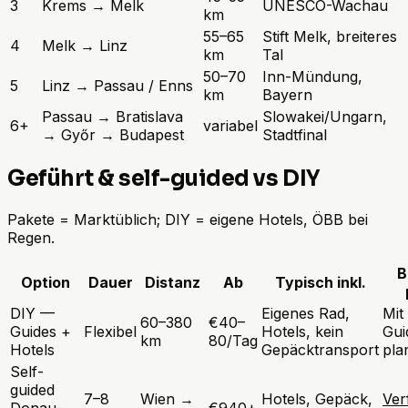
3
Krems → Melk
UNESCO-Wachau
km
55–65
Stift Melk, breiteres
4
Melk → Linz
km
Tal
50–70
Inn-Mündung,
5
Linz → Passau / Enns
km
Bayern
Passau → Bratislava
Slowakei/Ungarn,
6+
variabel
→ Győr → Budapest
Stadtfinal
Geführt & self-guided vs DIY
Pakete = Marktüblich; DIY = eigene Hotels, ÖBB bei
Regen.
B
Option
Dauer
Distanz
Ab
Typisch inkl.
DIY —
Eigenes Rad,
Mit
60–380
€40–
Guides +
Flexibel
Hotels, kein
Gui
km
80/Tag
Hotels
Gepäcktransport
pla
Self-
guided
7–8
Wien →
Hotels, Gepäck,
Ver
Donau-
€940+