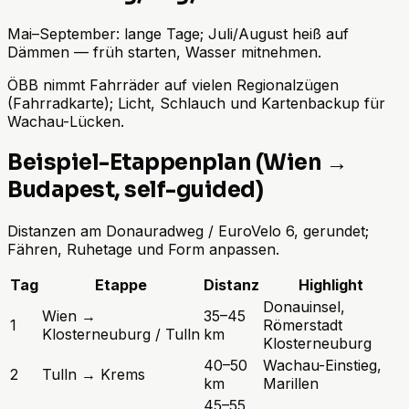
Mai–September: lange Tage; Juli/August heiß auf
Dämmen — früh starten, Wasser mitnehmen.
ÖBB nimmt Fahrräder auf vielen Regionalzügen
(Fahrradkarte); Licht, Schlauch und Kartenbackup für
Wachau-Lücken.
Beispiel-Etappenplan (Wien →
Budapest, self-guided)
Distanzen am Donauradweg / EuroVelo 6, gerundet;
Fähren, Ruhetage und Form anpassen.
Tag
Etappe
Distanz
Highlight
Donauinsel,
Wien →
35–45
1
Römerstadt
Klosterneuburg / Tulln
km
Klosterneuburg
40–50
Wachau-Einstieg,
2
Tulln → Krems
km
Marillen
45–55