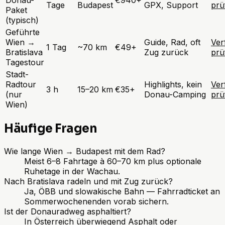
Tage
Budapest
GPX, Support
prü
Paket
(typisch)
Geführte
Wien →
Guide, Rad, oft
Ver
1 Tag
~70 km
€49+
Bratislava
Zug zurück
prü
Tagestour
Stadt-
Radtour
Highlights, kein
Ver
3 h
15–20 km
€35+
(nur
Donau-Camping
prü
Wien)
Häufige Fragen
Wie lange Wien → Budapest mit dem Rad?
Meist 6–8 Fahrtage à 60–70 km plus optionale
Ruhetage in der Wachau.
Nach Bratislava radeln und mit Zug zurück?
Ja, ÖBB und slowakische Bahn — Fahrradticket an
Sommerwochenenden vorab sichern.
Ist der Donauradweg asphaltiert?
In Österreich überwiegend Asphalt oder