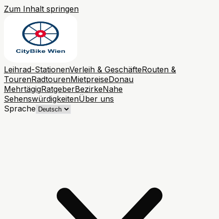
Zum Inhalt springen
Leihrad-Stationen
Verleih & Geschäfte
Routen &
Touren
Radtouren
Mietpreise
Donau
Mehrtägig
Ratgeber
Bezirke
Nahe
Sehenswürdigkeiten
Über uns
Sprache