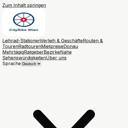
Zum Inhalt springen
Leihrad-Stationen
Verleih & Geschäfte
Routen &
Touren
Radtouren
Mietpreise
Donau
Mehrtägig
Ratgeber
Bezirke
Nahe
Sehenswürdigkeiten
Über uns
Sprache