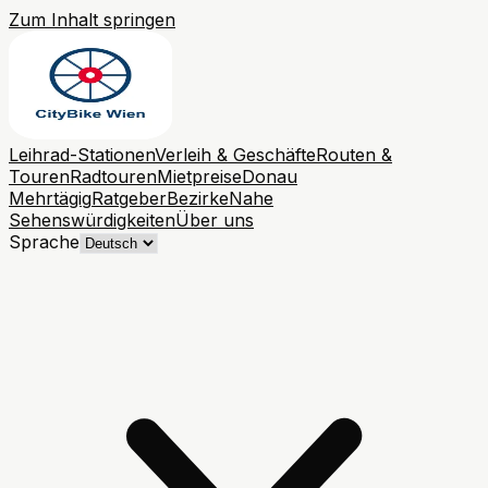
Zum Inhalt springen
Leihrad-Stationen
Verleih & Geschäfte
Routen &
Touren
Radtouren
Mietpreise
Donau
Mehrtägig
Ratgeber
Bezirke
Nahe
Sehenswürdigkeiten
Über uns
Sprache