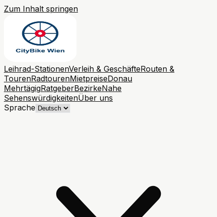
Zum Inhalt springen
Leihrad-Stationen
Verleih & Geschäfte
Routen &
Touren
Radtouren
Mietpreise
Donau
Mehrtägig
Ratgeber
Bezirke
Nahe
Sehenswürdigkeiten
Über uns
Sprache