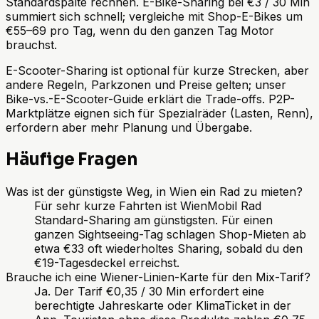
Standardspalte rechnen. E-Bike-Sharing bei €3 / 30 Min
summiert sich schnell; vergleiche mit Shop-E-Bikes um
€55–69 pro Tag, wenn du den ganzen Tag Motor
brauchst.
E-Scooter-Sharing ist optional für kurze Strecken, aber
andere Regeln, Parkzonen und Preise gelten; unser
Bike-vs.-E-Scooter-Guide erklärt die Trade-offs. P2P-
Marktplätze eignen sich für Spezialräder (Lasten, Renn),
erfordern aber mehr Planung und Übergabe.
Häufige Fragen
Was ist der günstigste Weg, in Wien ein Rad zu mieten?
Für sehr kurze Fahrten ist WienMobil Rad
Standard-Sharing am günstigsten. Für einen
ganzen Sightseeing-Tag schlagen Shop-Mieten ab
etwa €33 oft wiederholtes Sharing, sobald du den
€19-Tagesdeckel erreichst.
Brauche ich eine Wiener-Linien-Karte für den Mix-Tarif?
Ja. Der Tarif €0,35 / 30 Min erfordert eine
berechtigte Jahreskarte oder KlimaTicket in der