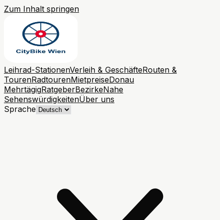
Zum Inhalt springen
Leihrad-Stationen
Verleih & Geschäfte
Routen &
Touren
Radtouren
Mietpreise
Donau
Mehrtägig
Ratgeber
Bezirke
Nahe
Sehenswürdigkeiten
Über uns
Sprache