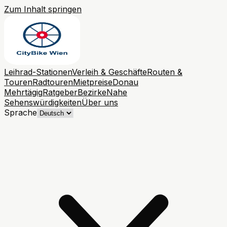
Zum Inhalt springen
Leihrad-Stationen
Verleih & Geschäfte
Routen &
Touren
Radtouren
Mietpreise
Donau
Mehrtägig
Ratgeber
Bezirke
Nahe
Sehenswürdigkeiten
Über uns
Sprache