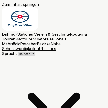
Zum Inhalt springen
Leihrad-Stationen
Verleih & Geschäfte
Routen &
Touren
Radtouren
Mietpreise
Donau
Mehrtägig
Ratgeber
Bezirke
Nahe
Sehenswürdigkeiten
Über uns
Sprache