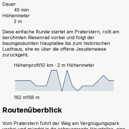
Dauer
45 min
Höhenmeter
2 m
Diese einfache Runde startet am Praterstern, rollt am
berühmten Riesenrad vorbei und folgt der
baumgesäumten Hauptallee bis zum historischen
Lusthaus, ehe es über die offene Jesuitenwiese
zurückgeht.
Höhenprofil
10
km ·
2
m
Höhenmeter
162
m
158
m
Routenüberblick
Vom Praterstern führt der Weg am Vergnügungspark
vorbei und mündet in die schnurgerade Hauptallee, eine