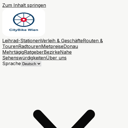
Zum Inhalt springen
Leihrad-Stationen
Verleih & Geschäfte
Routen &
Touren
Radtouren
Mietpreise
Donau
Mehrtägig
Ratgeber
Bezirke
Nahe
Sehenswürdigkeiten
Über uns
Sprache