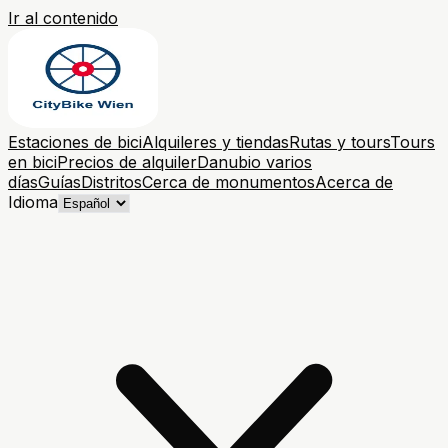
Ir al contenido
Estaciones de bici
Alquileres y tiendas
Rutas y tours
Tours
en bici
Precios de alquiler
Danubio varios
días
Guías
Distritos
Cerca de monumentos
Acerca de
Idioma