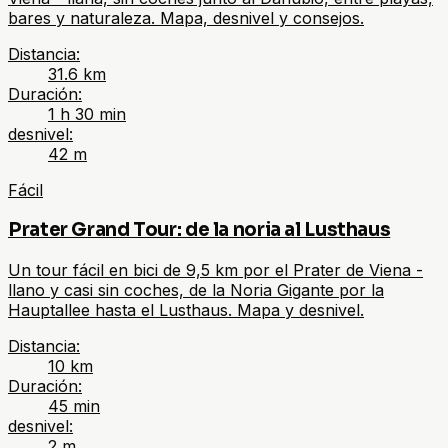
bares y naturaleza. Mapa, desnivel y consejos.
Distancia
:
31.6
km
Duración
:
1 h 30 min
desnivel
:
42
m
Fácil
Prater Grand Tour: de la noria al Lusthaus
Un tour fácil en bici de 9,5 km por el Prater de Viena -
llano y casi sin coches, de la Noria Gigante por la
Hauptallee hasta el Lusthaus. Mapa y desnivel.
Distancia
:
10
km
Duración
:
45 min
desnivel
:
2
m