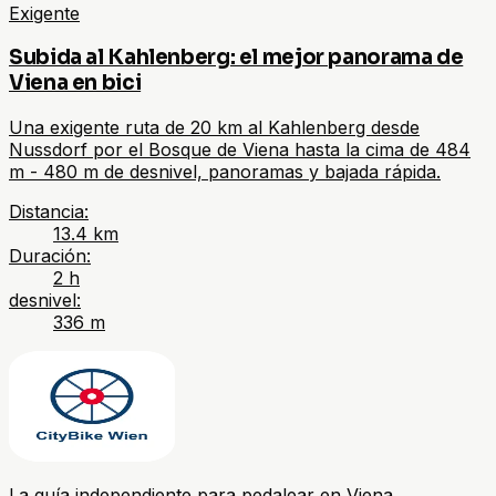
Exigente
Subida al Kahlenberg: el mejor panorama de
Viena en bici
Una exigente ruta de 20 km al Kahlenberg desde
Nussdorf por el Bosque de Viena hasta la cima de 484
m - 480 m de desnivel, panoramas y bajada rápida.
Distancia
:
13.4
km
Duración
:
2 h
desnivel
:
336
m
La guía independiente para pedalear en Viena.