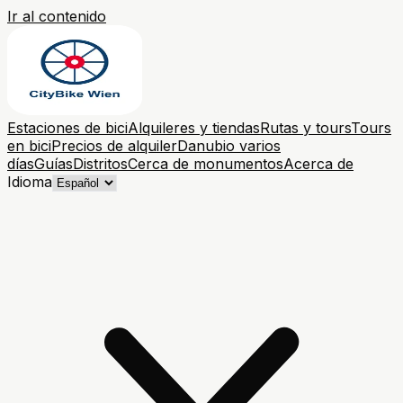
Ir al contenido
Estaciones de bici
Alquileres y tiendas
Rutas y tours
Tours
en bici
Precios de alquiler
Danubio varios
días
Guías
Distritos
Cerca de monumentos
Acerca de
Idioma