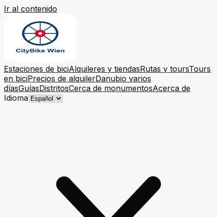
Ir al contenido
Estaciones de bici
Alquileres y tiendas
Rutas y tours
Tours
en bici
Precios de alquiler
Danubio varios
días
Guías
Distritos
Cerca de monumentos
Acerca de
Idioma