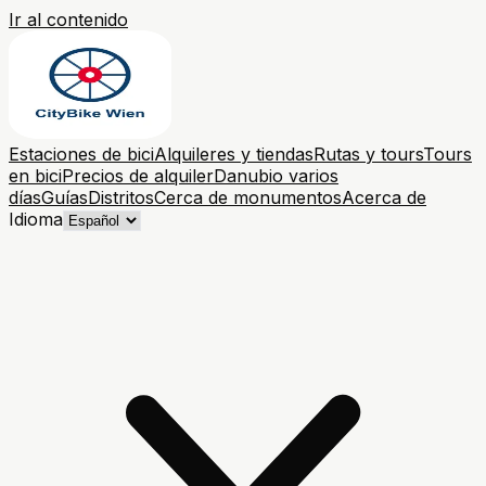
Ir al contenido
Estaciones de bici
Alquileres y tiendas
Rutas y tours
Tours
en bici
Precios de alquiler
Danubio varios
días
Guías
Distritos
Cerca de monumentos
Acerca de
Idioma