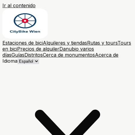
Ir al contenido
Estaciones de bici
Alquileres y tiendas
Rutas y tours
Tours
en bici
Precios de alquiler
Danubio varios
días
Guías
Distritos
Cerca de monumentos
Acerca de
Idioma