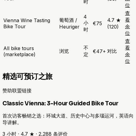
时
位
查
4
看
葡萄酒 /
4.7 ★
Vienna Wine Tasting
小
€75
Bike Tour
余
Heuriger
(120)
时
位
查
不
看
All bike tours
浏览
对比
€47+
(marketplace)
定
余
位
精选可预订之旅
赞助联盟链接
Classic Vienna: 3-Hour Guided Bike Tour
首次访客畅销之选：环城大道、历史中心与多瑙运河，英语向
导讲解。
3 小时
·
4.7 ★
·
2,288
条评价