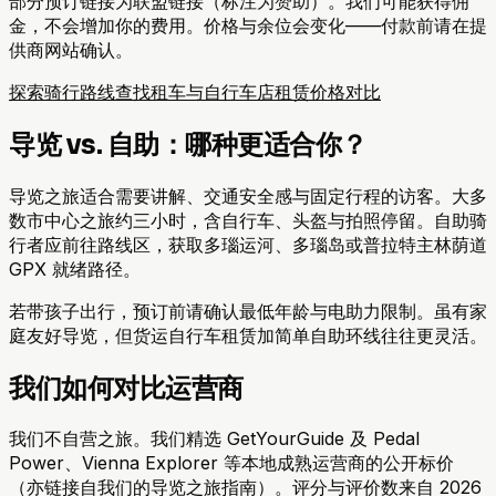
部分预订链接为联盟链接（标注为赞助）。我们可能获得佣
金，不会增加你的费用。价格与余位会变化——付款前请在提
供商网站确认。
探索骑行路线
查找租车与自行车店
租赁价格对比
导览 vs. 自助：哪种更适合你？
导览之旅适合需要讲解、交通安全感与固定行程的访客。大多
数市中心之旅约三小时，含自行车、头盔与拍照停留。自助骑
行者应前往路线区，获取多瑙运河、多瑙岛或普拉特主林荫道
GPX 就绪路径。
若带孩子出行，预订前请确认最低年龄与电助力限制。虽有家
庭友好导览，但货运自行车租赁加简单自助环线往往更灵活。
我们如何对比运营商
我们不自营之旅。我们精选 GetYourGuide 及 Pedal
Power、Vienna Explorer 等本地成熟运营商的公开标价
（亦链接自我们的导览之旅指南）。评分与评价数来自 2026