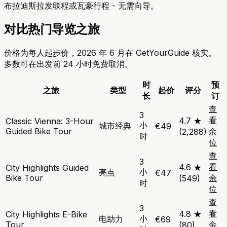
布拉迪斯拉发联程或瓦豪行程 - 无需向导。
对比热门导览之旅
价格为每人起步价，2026 年 6 月在 GetYourGuide 核实。
多数可在出发前 24 小时免费取消。
时
预
之旅
类型
起价
评分
长
订
查
3
看
4.7 ★
Classic Vienna: 3-Hour
小
城市经典
€49
Guided Bike Tour
余
(2,288)
时
位
查
3
看
4.6 ★
City Highlights Guided
小
亮点
€47
Bike Tour
余
(549)
时
位
查
3
看
4.8 ★
City Highlights E-Bike
小
电助力
€69
Tour
余
(80)