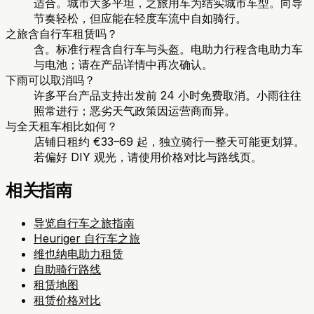
适合。城市大多平坦，之旅用车为结实城市车型。向导
节奏轻松，但应能在轻度车流中自如骑行。
之旅含自行车租赁吗？
含。标准行程含自行车与头盔。电助力行程含电助力车
与电池；请在产品详情中再次确认。
下雨可以取消吗？
许多平台产品支持出发前 24 小时免费取消。小雨往往
照常进行；恶劣天气政策因运营商而异。
与全天租车相比如何？
店铺日租约 €33–69 起，独立骑行一整天可能更划算。
若偏好 DIY 观光，请使用价格对比与路线页。
相关指南
导览自行车之旅指南
Heuriger 自行车之旅
维也纳电助力租赁
自助骑行路线
租赁地图
租赁价格对比