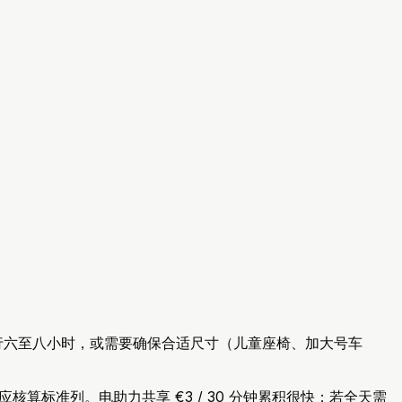
）
若连续骑行六至八小时，或需要确保合适尺寸（儿童座椅、加大号车
通票的访客应核算标准列。电助力共享 €3 / 30 分钟累积很快；若全天需