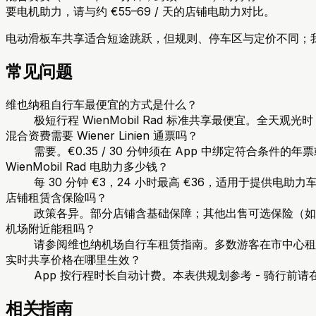
要电机助力，请与约 €55–69 / 天的店铺电助力对比。
电动滑板车共享适合短途跳跃，但规则、停车区与定价不同；我们
常见问题
维也纳租自行车最便宜的方式是什么？
极短行程 WienMobil Rad 标准共享最便宜。全天观
混合资费需要 Wiener Linien 通票吗？
需要。€0.35 / 30 分钟须在 App 中绑定符合条件的年票或
WienMobil Rad 电助力多少钱？
每 30 分钟 €3，24 小时最高 €36，适用于提供电助
店铺租赁含保险吗？
政策各异。部分店铺含基础保障；其他出售可选保险（如 Edis F
机场附近能租吗？
请参阅维也纳机场自行车租赁指南。多数游客在市中心租车，乘
实时共享价格在哪里生效？
App 按行程时长自动计费。本表供规划参考 - 骑行前请在 wiene
相关指南