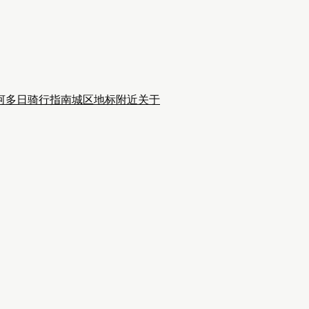
河多日骑行
指南
城区
地标附近
关于