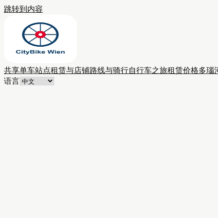
跳转到内容
共享单车站点
租赁与店铺
路线与骑行
自行车之旅
租赁价格
多瑙
语言