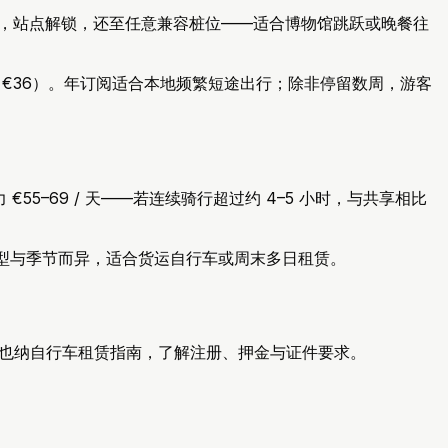
 App 注册，站点解锁，还至任意兼容桩位——适合博物馆跳跃或晚餐往
 €3（封顶 €36）。年订阅适合本地频繁短途出行；除非停留数周，游客
助力 €55–69 / 天——若连续骑行超过约 4–5 小时，与共享相比
 - 价格因车型与季节而异，适合货运自行车或周末多日租赁。
d 与维也纳自行车租赁指南，了解注册、押金与证件要求。