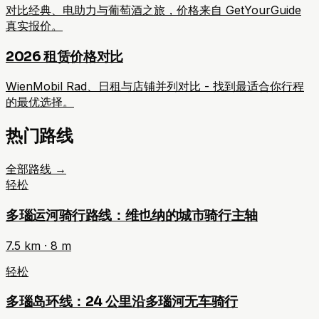
对比经典、电助力与葡萄酒之旅，价格来自 GetYourGuide
真实报价。
2026 租赁价格对比
WienMobil Rad、日租与店铺并列对比 - 找到最适合你行程
的最优选择。
热门路线
全部路线
→
轻松
多瑙运河骑行路线：维也纳的城市骑行主轴
7.5
km ·
8
m
轻松
多瑙岛环线：24 公里沿多瑙河无车骑行