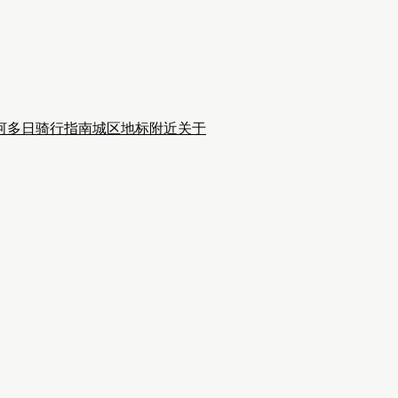
河多日骑行
指南
城区
地标附近
关于