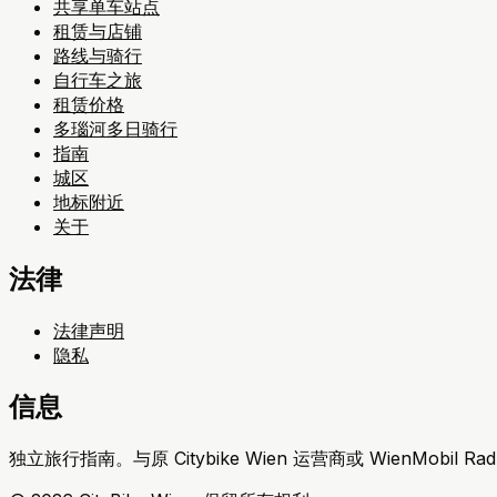
共享单车站点
租赁与店铺
路线与骑行
自行车之旅
租赁价格
多瑙河多日骑行
指南
城区
地标附近
关于
法律
法律声明
隐私
信息
独立旅行指南。与原 Citybike Wien 运营商或 WienMobil Ra