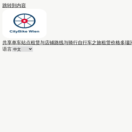
跳转到内容
共享单车站点
租赁与店铺
路线与骑行
自行车之旅
租赁价格
多瑙
语言