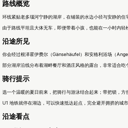
路线概览
环线紧贴老多瑙河宁静的湖岸，在铺装的水边小径与安静的住
由于路线平坦且大体无车，即便带着小孩，也能在一小时内轻
沿途所见
你会经过根泽霍伊费尔（Gänsehäufel）和安格利浴场（An
部分湖岸沿线分布着湖畔餐厅和酒庄风格的露台，非常适合吃
骑行提示
选一个温暖的夏日前来，把骑行与游泳结合起来；带把锁，方
U1 地铁就停在湖边，可以快速抵达起点，完全避开拥挤的城
沿途看点