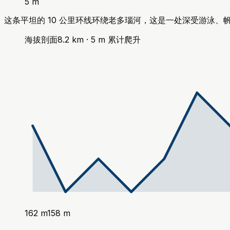
5 m
这条平坦的 10 公里环线环绕老多瑙河，这是一处深受游泳、
海拔剖面
8.2
km ·
5
m
累计爬升
162
m
158
m