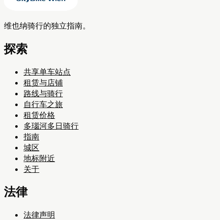
维也纳骑行的独立指南。
探索
共享单车站点
租赁与店铺
路线与骑行
自行车之旅
租赁价格
多瑙河多日骑行
指南
城区
地标附近
关于
法律
法律声明