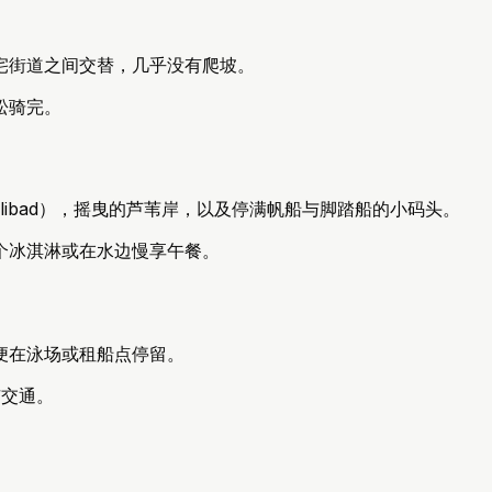
宅街道之间交替，几乎没有爬坡。
松骑完。
gelibad），摇曳的芦苇岸，以及停满帆船与脚踏船的小码头。
个冰淇淋或在水边慢享午餐。
便在泳场或租船点停留。
市交通。