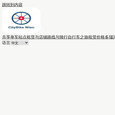
跳转到内容
共享单车站点
租赁与店铺
路线与骑行
自行车之旅
租赁价格
多瑙
语言