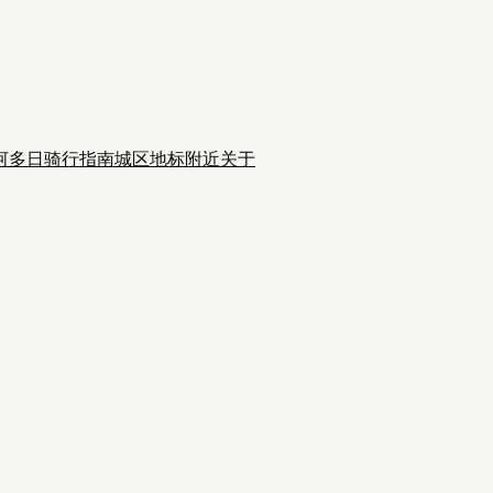
河多日骑行
指南
城区
地标附近
关于