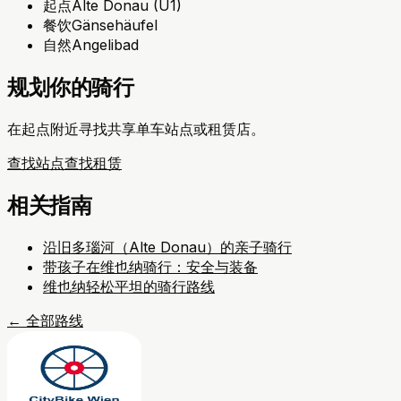
起点
Alte Donau (U1)
餐饮
Gänsehäufel
自然
Angelibad
规划你的骑行
在起点附近寻找共享单车站点或租赁店。
查找站点
查找租赁
相关指南
沿旧多瑙河（Alte Donau）的亲子骑行
带孩子在维也纳骑行：安全与装备
维也纳轻松平坦的骑行路线
←
全部路线