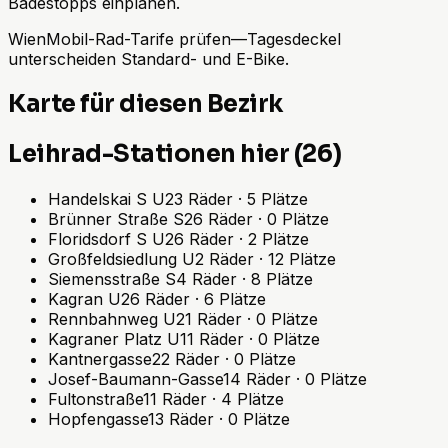
Badestopps einplanen.
WienMobil-Rad-Tarife prüfen—Tagesdeckel
unterscheiden Standard- und E-Bike.
Karte für diesen Bezirk
Leihrad-Stationen hier (26)
Handelskai S U
23
Räder
·
5
Plätze
Brünner Straße S
26
Räder
·
0
Plätze
Floridsdorf S U
26
Räder
·
2
Plätze
Großfeldsiedlung U
2
Räder
·
12
Plätze
Siemensstraße S
4
Räder
·
8
Plätze
Kagran U
26
Räder
·
6
Plätze
Rennbahnweg U
21
Räder
·
0
Plätze
Kagraner Platz U
11
Räder
·
0
Plätze
Kantnergasse
22
Räder
·
0
Plätze
Josef-Baumann-Gasse
14
Räder
·
0
Plätze
Fultonstraße
11
Räder
·
4
Plätze
Hopfengasse
13
Räder
·
0
Plätze