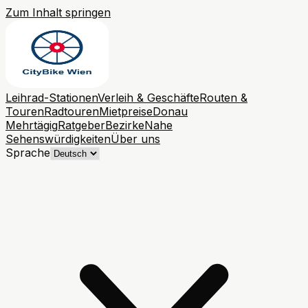
Zum Inhalt springen
Leihrad-Stationen
Verleih & Geschäfte
Routen &
Touren
Radtouren
Mietpreise
Donau
Mehrtägig
Ratgeber
Bezirke
Nahe
Sehenswürdigkeiten
Über uns
Sprache