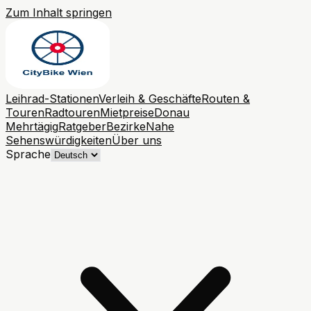
Zum Inhalt springen
Leihrad-Stationen
Verleih & Geschäfte
Routen &
Touren
Radtouren
Mietpreise
Donau
Mehrtägig
Ratgeber
Bezirke
Nahe
Sehenswürdigkeiten
Über uns
Sprache