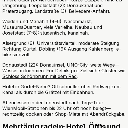
Umgehung. Leopoldstadt (2): Donaukanal und
Praterzugang. Landstraße (3): Belvedere-Anfahrt.
Wieden und Mariahilf (4–6): Naschmarkt,
MuseumsQuartier, viele Verleihe. Neubau und
Josefstadt (7–8): studentisch, kanalnah.
Alsergrund (9): Universitätsviertel, moderate Steigung
Richtung Gürtel. Döbling (19): Ausgang Kahlenberg, e-
bike sinnvoll.
Donaustadt (22): Donauinsel, UNO-City, weite Wege—
Wasser mitnehmen. Für Details pro Ziel siehe Cluster wie
Schloss Schönbrunn mit dem Rad
.
Hotel in Gürtel-Nähe? Oft schneller über Radweg zum
Kanal als durch die Grätzel mit Einbahnen.
Abendessen in der Innenstadt nach Tags-Tour:
WienMobil-Stationen bis 22 Uhr oft noch belegt—
rechtzeitig docken oder Shop-Miete mit Abendrückgabe.
Mehrtägig radeln: Hotel, Öffis und