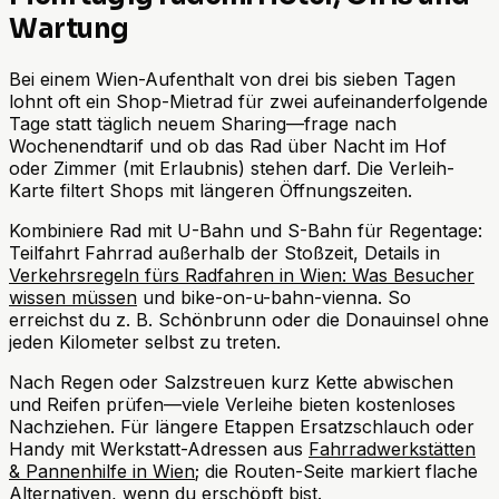
Wartung
Bei einem Wien-Aufenthalt von drei bis sieben Tagen
lohnt oft ein Shop-Mietrad für zwei aufeinanderfolgende
Tage statt täglich neuem Sharing—frage nach
Wochenendtarif und ob das Rad über Nacht im Hof
oder Zimmer (mit Erlaubnis) stehen darf. Die Verleih-
Karte filtert Shops mit längeren Öffnungszeiten.
Kombiniere Rad mit U-Bahn und S-Bahn für Regentage:
Teilfahrt Fahrrad außerhalb der Stoßzeit, Details in
Verkehrsregeln fürs Radfahren in Wien: Was Besucher
wissen müssen
und bike-on-u-bahn-vienna. So
erreichst du z. B. Schönbrunn oder die Donauinsel ohne
jeden Kilometer selbst zu treten.
Nach Regen oder Salzstreuen kurz Kette abwischen
und Reifen prüfen—viele Verleihe bieten kostenloses
Nachziehen. Für längere Etappen Ersatzschlauch oder
Handy mit Werkstatt-Adressen aus
Fahrradwerkstätten
& Pannenhilfe in Wien
; die Routen-Seite markiert flache
Alternativen, wenn du erschöpft bist.