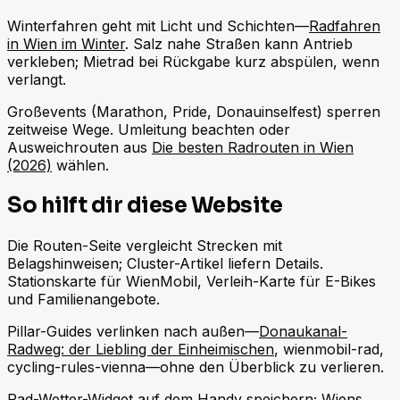
Winterfahren geht mit Licht und Schichten—
Radfahren
in Wien im Winter
. Salz nahe Straßen kann Antrieb
verkleben; Mietrad bei Rückgabe kurz abspülen, wenn
verlangt.
Großevents (Marathon, Pride, Donauinselfest) sperren
zeitweise Wege. Umleitung beachten oder
Ausweichrouten aus
Die besten Radrouten in Wien
(2026)
wählen.
So hilft dir diese Website
Die Routen-Seite vergleicht Strecken mit
Belagshinweisen; Cluster-Artikel liefern Details.
Stationskarte für WienMobil, Verleih-Karte für E-Bikes
und Familienangebote.
Pillar-Guides verlinken nach außen—
Donaukanal-
Radweg: der Liebling der Einheimischen
, wienmobil-rad,
cycling-rules-vienna—ohne den Überblick zu verlieren.
Rad-Wetter-Widget auf dem Handy speichern; Wiens