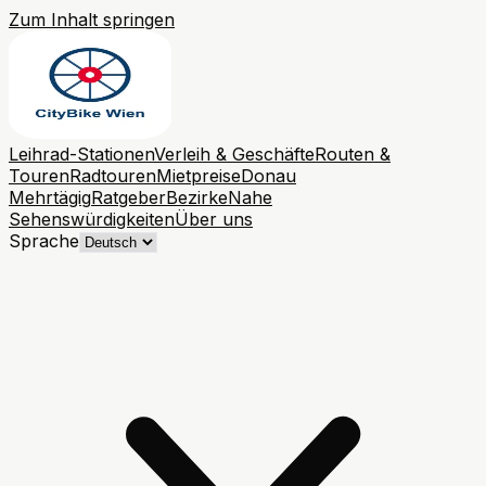
Zum Inhalt springen
Leihrad-Stationen
Verleih & Geschäfte
Routen &
Touren
Radtouren
Mietpreise
Donau
Mehrtägig
Ratgeber
Bezirke
Nahe
Sehenswürdigkeiten
Über uns
Sprache