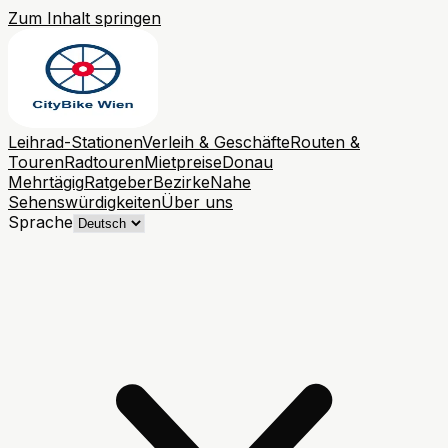
Zum Inhalt springen
Leihrad-Stationen
Verleih & Geschäfte
Routen &
Touren
Radtouren
Mietpreise
Donau
Mehrtägig
Ratgeber
Bezirke
Nahe
Sehenswürdigkeiten
Über uns
Sprache