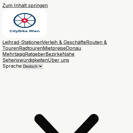
Zum Inhalt springen
Leihrad-Stationen
Verleih & Geschäfte
Routen &
Touren
Radtouren
Mietpreise
Donau
Mehrtägig
Ratgeber
Bezirke
Nahe
Sehenswürdigkeiten
Über uns
Sprache