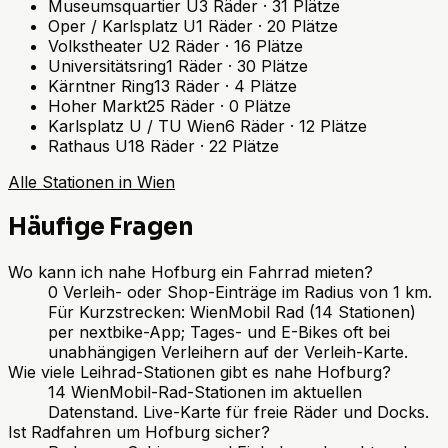
Museumsquartier U
3
Räder
·
31
Plätze
Oper / Karlsplatz U
1
Räder
·
20
Plätze
Volkstheater U
2
Räder
·
16
Plätze
Universitätsring
1
Räder
·
30
Plätze
Kärntner Ring
13
Räder
·
4
Plätze
Hoher Markt
25
Räder
·
0
Plätze
Karlsplatz U / TU Wien
6
Räder
·
12
Plätze
Rathaus U
18
Räder
·
22
Plätze
Alle Stationen in Wien
Häufige Fragen
Wo kann ich nahe Hofburg ein Fahrrad mieten?
0 Verleih- oder Shop-Einträge im Radius von 1 km.
Für Kurzstrecken: WienMobil Rad (14 Stationen)
per nextbike-App; Tages- und E-Bikes oft bei
unabhängigen Verleihern auf der Verleih-Karte.
Wie viele Leihrad-Stationen gibt es nahe Hofburg?
14 WienMobil-Rad-Stationen im aktuellen
Datenstand. Live-Karte für freie Räder und Docks.
Ist Radfahren um Hofburg sicher?