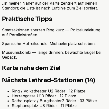
„In meiner Nähe“ auf der Karte zentriert auf deinen
Standort; die Liste ist nach Luftlinie zum Ziel sortiert.
Praktische Tipps
Staatsaktionen sperren Ring kurz — Polizeiumleitung
auf Parallelstraßen.
Spanische Hofreitschule: Michaelerplatz schieben.
Museumskombi — lange drinnen; bewachte Bügel bei
Gepäck.
Karte nahe dem Ziel
Nächste Leihrad-Stationen (14)
Ring / Volkstheater U
2
Räder
·
12
Plätze
Herrengasse U
10
Räder
·
12
Plätze
Rathausplatz / Burgtheater
7
Räder
·
33
Plätze
Stephansplatz U
8
Räder
·
11
Plätze