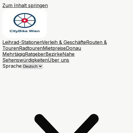
Zum Inhalt springen
Leihrad-Stationen
Verleih & Geschäfte
Routen &
Touren
Radtouren
Mietpreise
Donau
Mehrtägig
Ratgeber
Bezirke
Nahe
Sehenswürdigkeiten
Über uns
Sprache