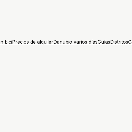
n bici
Precios de alquiler
Danubio varios días
Guías
Distritos
C