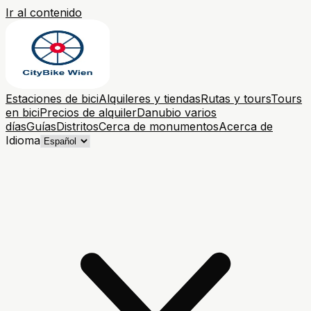
Ir al contenido
Estaciones de bici
Alquileres y tiendas
Rutas y tours
Tours
en bici
Precios de alquiler
Danubio varios
días
Guías
Distritos
Cerca de monumentos
Acerca de
Idioma