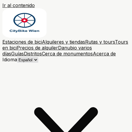
Ir al contenido
Estaciones de bici
Alquileres y tiendas
Rutas y tours
Tours
en bici
Precios de alquiler
Danubio varios
días
Guías
Distritos
Cerca de monumentos
Acerca de
Idioma