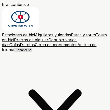
Ir al contenido
Estaciones de bici
Alquileres y tiendas
Rutas y tours
Tours
en bici
Precios de alquiler
Danubio varios
días
Guías
Distritos
Cerca de monumentos
Acerca de
Idioma