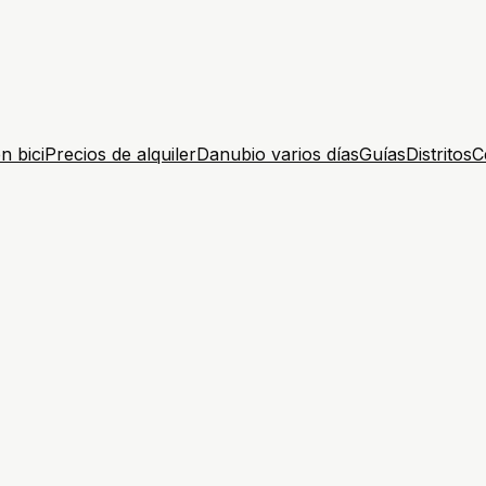
n bici
Precios de alquiler
Danubio varios días
Guías
Distritos
C