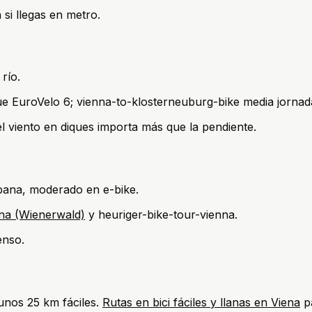
si llegas en metro.
río.
e EuroVelo 6; vienna-to-klosterneuburg-bike media jornad
 viento en diques importa más que la pendiente.
bana, moderado en e-bike.
ena (Wienerwald)
y heuriger-bike-tour-vienna.
enso.
—unos 25 km fáciles.
Rutas en bici fáciles y llanas en Viena
p