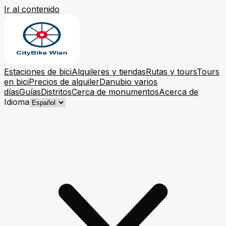
Ir al contenido
Estaciones de bici
Alquileres y tiendas
Rutas y tours
Tours
en bici
Precios de alquiler
Danubio varios
días
Guías
Distritos
Cerca de monumentos
Acerca de
Idioma