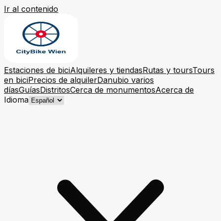
Ir al contenido
Estaciones de bici
Alquileres y tiendas
Rutas y tours
Tours
en bici
Precios de alquiler
Danubio varios
días
Guías
Distritos
Cerca de monumentos
Acerca de
Idioma