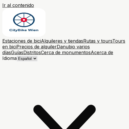
Ir al contenido
Estaciones de bici
Alquileres y tiendas
Rutas y tours
Tours
en bici
Precios de alquiler
Danubio varios
días
Guías
Distritos
Cerca de monumentos
Acerca de
Idioma