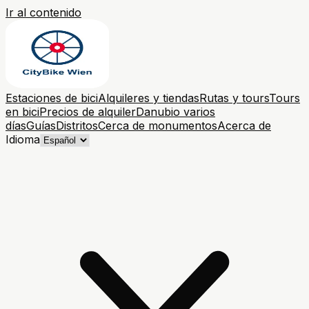
Ir al contenido
Estaciones de bici
Alquileres y tiendas
Rutas y tours
Tours
en bici
Precios de alquiler
Danubio varios
días
Guías
Distritos
Cerca de monumentos
Acerca de
Idioma