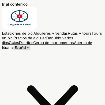
Ir al contenido
Estaciones de bici
Alquileres y tiendas
Rutas y tours
Tours
en bici
Precios de alquiler
Danubio varios
días
Guías
Distritos
Cerca de monumentos
Acerca de
Idioma