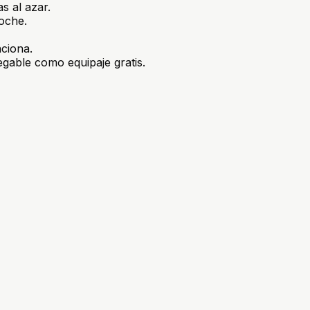
as al azar.
noche.
nciona.
egable como equipaje gratis.