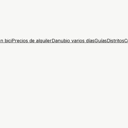
n bici
Precios de alquiler
Danubio varios días
Guías
Distritos
C