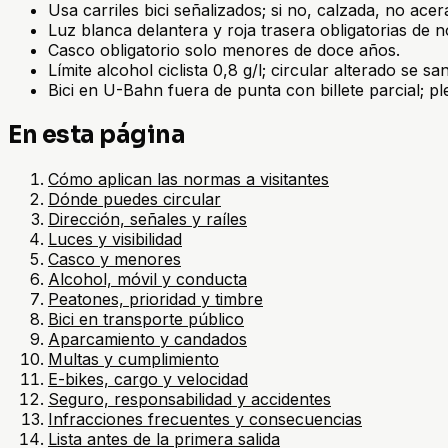
Usa carriles bici señalizados; si no, calzada, no acer
Luz blanca delantera y roja trasera obligatorias de 
Casco obligatorio solo menores de doce años.
Límite alcohol ciclista 0,8 g/l; circular alterado se sa
Bici en U-Bahn fuera de punta con billete parcial; pl
En esta página
Cómo aplican las normas a visitantes
Dónde puedes circular
Dirección, señales y raíles
Luces y visibilidad
Casco y menores
Alcohol, móvil y conducta
Peatones, prioridad y timbre
Bici en transporte público
Aparcamiento y candados
Multas y cumplimiento
E-bikes, cargo y velocidad
Seguro, responsabilidad y accidentes
Infracciones frecuentes y consecuencias
Lista antes de la primera salida