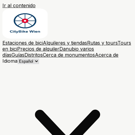
Ir al contenido
Estaciones de bici
Alquileres y tiendas
Rutas y tours
Tours
en bici
Precios de alquiler
Danubio varios
días
Guías
Distritos
Cerca de monumentos
Acerca de
Idioma