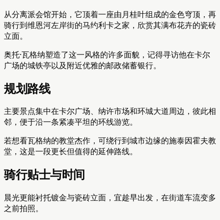
从分离派会馆开始，它顶着一座由月桂叶组成的金色穹顶，再
骑行到维恩河左岸街的马约利卡之家，欣赏其满布花卉的瓷砖
立面。
奥托·瓦格纳塑造了这一风格的许多面貌，记得寻访他在卡尔
广场的城铁亭以及附近优雅的邮政储蓄银行。
规划路线
主要景点集中在卡尔广场、纳许市场和环城大道周边，彼此相
邻，便于沿一条紧凑平坦的环线游览。
若想看瓦格纳的教堂杰作，可绕行到城市边缘的施泰因霍夫教
堂，这是一段更长但值得的延伸路线。
骑行贴士与时间
晨光更能衬托镀金与瓷砖立面，宜趁早出发，在街道车流变多
之前拍照。