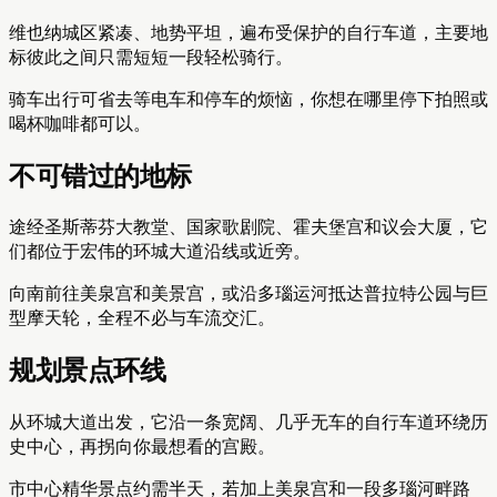
维也纳城区紧凑、地势平坦，遍布受保护的自行车道，主要地
标彼此之间只需短短一段轻松骑行。
骑车出行可省去等电车和停车的烦恼，你想在哪里停下拍照或
喝杯咖啡都可以。
不可错过的地标
途经圣斯蒂芬大教堂、国家歌剧院、霍夫堡宫和议会大厦，它
们都位于宏伟的环城大道沿线或近旁。
向南前往美泉宫和美景宫，或沿多瑙运河抵达普拉特公园与巨
型摩天轮，全程不必与车流交汇。
规划景点环线
从环城大道出发，它沿一条宽阔、几乎无车的自行车道环绕历
史中心，再拐向你最想看的宫殿。
市中心精华景点约需半天，若加上美泉宫和一段多瑙河畔路