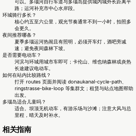
可以。多瑙河自行车道与多瑙岛提供城内城外长距离平
路；运河补充市中心水岸段。
环城骑行多长？
核心约五至六公里，观光节奏通常不到一小时，拍照多
会更久。
夜间推荐哪条？
夏季多瑙运河热闹且有照明，必须开车灯，酒吧旁减
速；避免夜间森林下坡。
是否需要电动车？
河滨与环城用城市车即可；卡伦山、维也纳森林或炎热
长途建议电动车。
如何在站内比较路线？
打开 routes 页面并阅读 donaukanal-cycle-path、
ringstrasse-bike-loop 等集群文；租赁与站点地图帮助
出发。
多瑙岛适合儿童吗？
适合。坝顶无机动车，有游乐场与沙滩；注意大风与总
里程，晴天及时补水。
相关指南