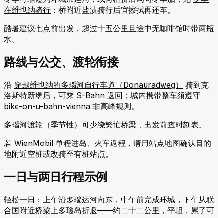
在维也纳骑行
；桥附近盐渍骑行后宜擦拭再还车。
酷暑建议七点前出发，超过十五公里且途中无咖啡馆时带两瓶
水。
路线与公交、渡轮衔接
沿
穿越维也纳的多瑙河自行车道（Donauradweg）
骑到克
洛斯特新堡后，可乘 S-Bahn 返回；城内携带整车须遵守
bike-on-u-bahn-vienna 非高峰规则。
多瑙河渡轮（季节性）可少绕繁忙桥梁，出发前查时刻表。
若 WienMobil 单程进岛、火车返程，请用站点地图确认目的
地附近空桩或改骑至有桩站点。
一日与两日行程示例
轻松一日：上午沿多瑙运河向东，中午前完成环城，下午从联
合国附近桥梁上多瑙岛折返——约二十二公里，平坦，累了可