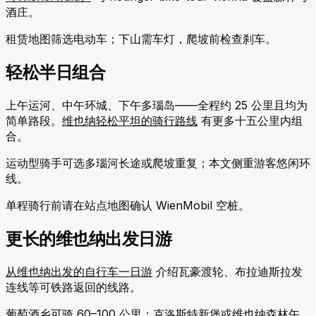
酒庄。
租赁地图筛选电动车；下山需车灯，爬坡前检查刹车。
轻松半日组合
上午运河、中午环城、下午多瑙岛——全程约 25 公里且均为
简单路段。
维也纳轻松平坦的骑行路线
有更多十五公里内组
合。
运动型骑手可选多瑙河长途或爬坡重复；本文侧重游客悠闲环
线。
单程骑行前请在站点地图确认 WienMobil 空桩。
更长的维也纳出发日游
从维也纳出发的自行车一日游
介绍瓦豪渡轮、布拉迪斯拉发
连线等可铁路返回的线路。
葡萄酒乡可骑 60–100 公里；克洛斯特新堡或维也纳森林午