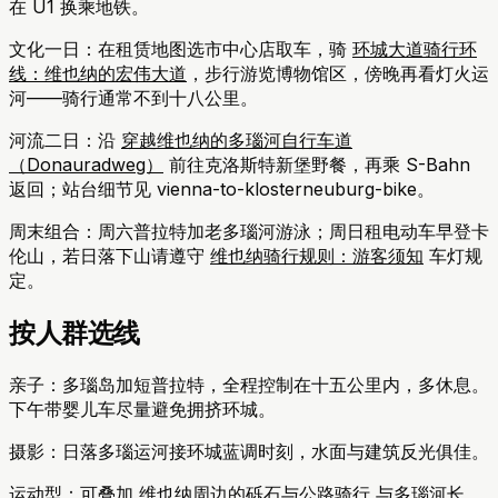
在 U1 换乘地铁。
文化一日：在租赁地图选市中心店取车，骑
环城大道骑行环
线：维也纳的宏伟大道
，步行游览博物馆区，傍晚再看灯火运
河——骑行通常不到十八公里。
河流二日：沿
穿越维也纳的多瑙河自行车道
（Donauradweg）
前往克洛斯特新堡野餐，再乘 S-Bahn
返回；站台细节见 vienna-to-klosterneuburg-bike。
周末组合：周六普拉特加老多瑙河游泳；周日租电动车早登卡
伦山，若日落下山请遵守
维也纳骑行规则：游客须知
车灯规
定。
按人群选线
亲子：多瑙岛加短普拉特，全程控制在十五公里内，多休息。
下午带婴儿车尽量避免拥挤环城。
摄影：日落多瑙运河接环城蓝调时刻，水面与建筑反光俱佳。
运动型：可叠加
维也纳周边的砾石与公路骑行
与多瑙河长