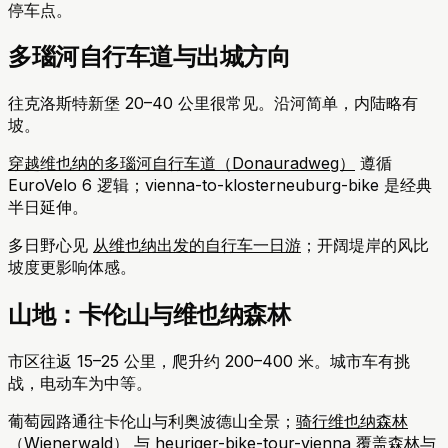
停车点。
多瑙河自行车道与出城方向
往克洛斯特新堡 20–40 公里很常见。沿河简单，内陆略有
坡。
穿越维也纳的多瑙河自行车道（Donauradweg）
遵循
EuroVelo 6 逻辑；vienna-to-klosterneuburg-bike 是经典
半日延伸。
多日野心见
从维也纳出发的自行车一日游
；开阔堤岸的风比
坡度更影响体感。
山地：卡伦山与维也纳森林
市区往返 15–25 公里，爬升约 200–400 米。城市车有挑
战，电动车为中等。
葡萄园路通往卡伦山与利奥波德山全景；
骑行维也纳森林
（Wienerwald）
与 heuriger-bike-tour-vienna 覆盖森林与