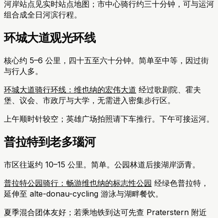
河岸站点见实时站点地图；市中心骑行约三十分钟，可与运河
组合成全日河滨行程。
环城大道观光环线
核心约 5–6 公里，四十五至六十分钟。简单至中等，因过街
与行人多。
环城大道骑行环线：维也纳的宏伟大道
经过歌剧院、霍夫
堡、议会、市政厅与大学，无需进入密集步行区。
上午顺时针较空；英雄广场拍照请下车推行。下午可接运河。
普拉特到老多瑙河
市区往返约 10–15 公里。简单。公园林道后接湖岸沥青。
普拉特公园骑行：畅游维也纳的标志性公园
经绿色普拉特，
延伸至 alte-donau-cycling 游泳与湖畔餐饮。
夏季混合团体友好；若乘地铁到达可先查 Praterstern 附近