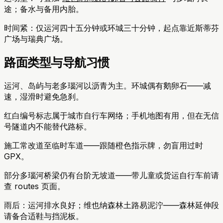
途；备水与备用内胎。
时间紧：仅运河四十五分钟或环城三十分钟，起点靠近斯蒂芬
广场与瑞典广场。
路面类型与导航习惯
运河、岛屿与老多瑙河以沥青为主。环城偶有鹅卵石——减
速，湿滑时避免急刹。
红白编号标志属于城市自行车网络；手机地图有用，但在无信
号隧道内不能替代路标。
施工常改道至临时车道——跟随橙色指示牌，勿盲用过时
GPX。
部分多瑙河桥梁仍有台阶无坡道——带儿童或货运自行车前请
查 routes 页面。
雨后：运河排水良好；维也纳森林土路易泥泞——森林延伸段
请备合适鞋与挡泥板。