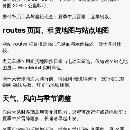
餐圈 30–50 公里即可。
携带补胎工具与渡轮现金；夏季午后雷雨，宜早出发。
routes 页面、租赁地图与站点地图
网站 routes 栏目按走廊汇总路面与示例描述，便于并排比
较。
尚无车辆？用租赁地图按日租与电动车筛选。仅短途？站点地
图显示 WienMobil 实时车位。
同一天安排两次大骑行前，请回到
维也纳骑行：旅行者完整
指南
确认头盔、灯光与地铁规则。
天气、风向与季节调整
东向大风时多瑙岛坝顶尤其吃力，返程可改运河或选电动车；
夏季午后雷阵雨多，长途请早起出发。
冬季可缩短为环城加运河，或向租赁店询问冬季胎，见
冬季