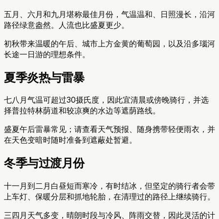
五月、六月和九月堪称最佳月份，气温温和、日照漫长，沿河
路径绿意盎然。人流也比盛夏更少。
初秋带来温暖的午后、城市上方金黄的葡萄园，以及沿多瑙河
长途一日游的理想条件。
夏季炎热与雷暴
七八月气温可超过30摄氏度，因此宜清晨或傍晚骑行，并选
择普拉特林荫道和较凉爽的水边等遮荫路线。
盛夏午后雷暴常见；请查看天气预报、随身携带轻便雨衣，并
在天色变暗时随时准备到遮蔽处暂避。
冬季与过渡月份
十一月到二月白昼短而寒冷，有时结冰，但坚定的骑行者会带
上车灯、保暖分层和抓地轮胎，在清理过的路径上继续骑行。
三四月天气多变，晴朗时段与冷风、阵雨交替，因此灵活的计