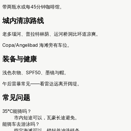
带两瓶水或每45分钟咖啡馆。
城内清凉路线
老多瑙河、普拉特林荫、运河桥洞比环道凉爽。
Copa/Angelibad 海滩旁有车位。
装备与健康
浅色衣物、SPF50、墨镜与帽。
午后雷暴常见——看雷达远离开阔堤。
常见问题
35°C能骑吗？
市内短途可以，瓦豪长途避免。
能骑车去游泳吗？
指定海滩可以，锁好并冲洗链条。