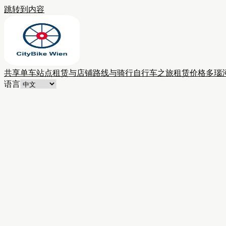
跳转到内容
共享单车站点
租赁与店铺
路线与骑行
自行车之旅
租赁价格
多瑙
语言