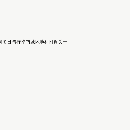
河多日骑行
指南
城区
地标附近
关于