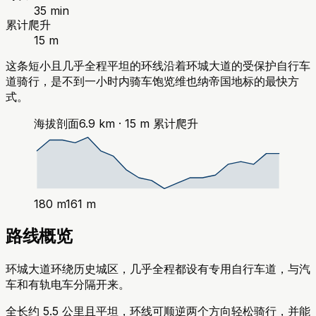
35 min
累计爬升
15 m
这条短小且几乎全程平坦的环线沿着环城大道的受保护自行车
道骑行，是不到一小时内骑车饱览维也纳帝国地标的最快方
式。
海拔剖面
6.9
km ·
15
m
累计爬升
180
m
161
m
路线概览
环城大道环绕历史城区，几乎全程都设有专用自行车道，与汽
车和有轨电车分隔开来。
全长约 5.5 公里且平坦，环线可顺逆两个方向轻松骑行，并能