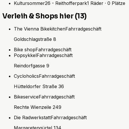
Kultursommer26 - Reithofferpark
1
Räder
·
0
Plätze
Verleih & Shops hier (13)
The Vienna Bikekitchen
Fahrradgeschäft
Goldschlagstraße 8
Bike shop
Fahrradgeschäft
Popsykkel
Fahrradgeschäft
Reindorfgasse 9
Cycloholics
Fahrradgeschäft
Hütteldorfer Straße 36
Bikeservice
Fahrradgeschäft
Rechte Wienzeile 249
Die Radwerkstatt
Fahrradgeschäft
Margaretengürtel 134