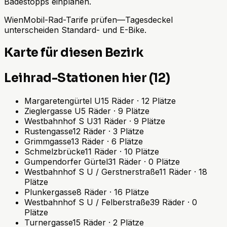
Badestopps einplanen.
WienMobil-Rad-Tarife prüfen—Tagesdeckel
unterscheiden Standard- und E-Bike.
Karte für diesen Bezirk
Leihrad-Stationen hier (12)
Margaretengürtel U
15
Räder
·
12
Plätze
Zieglergasse U
5
Räder
·
9
Plätze
Westbahnhof S U
31
Räder
·
9
Plätze
Rustengasse
12
Räder
·
3
Plätze
Grimmgasse
13
Räder
·
6
Plätze
Schmelzbrücke
11
Räder
·
10
Plätze
Gumpendorfer Gürtel
31
Räder
·
0
Plätze
Westbahnhof S U / Gerstnerstraße
11
Räder
·
18
Plätze
Plunkergasse
8
Räder
·
16
Plätze
Westbahnhof S U / Felberstraße
39
Räder
·
0
Plätze
Turnergasse
15
Räder
·
2
Plätze