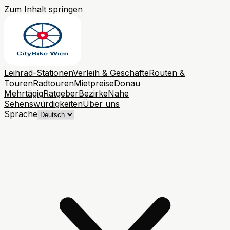
Zum Inhalt springen
Leihrad-Stationen
Verleih & Geschäfte
Routen &
Touren
Radtouren
Mietpreise
Donau
Mehrtägig
Ratgeber
Bezirke
Nahe
Sehenswürdigkeiten
Über uns
Sprache