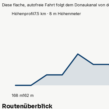
Diese flache, autofreie Fahrt folgt dem Donaukanal von d
Höhenprofil
7.5
km ·
8
m
Höhenmeter
168
m
162
m
Routenüberblick