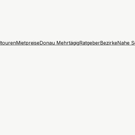
touren
Mietpreise
Donau Mehrtägig
Ratgeber
Bezirke
Nahe S