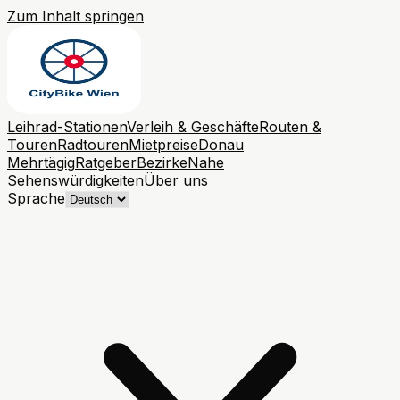
Zum Inhalt springen
Leihrad-Stationen
Verleih & Geschäfte
Routen &
Touren
Radtouren
Mietpreise
Donau
Mehrtägig
Ratgeber
Bezirke
Nahe
Sehenswürdigkeiten
Über uns
Sprache