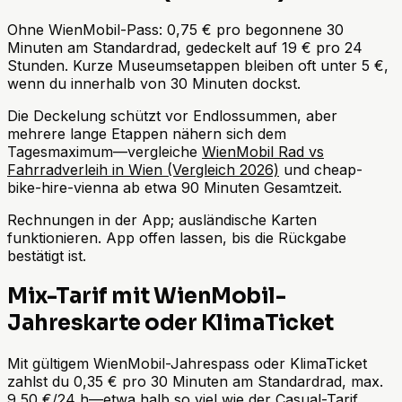
Ohne WienMobil-Pass: 0,75 € pro begonnene 30
Minuten am Standardrad, gedeckelt auf 19 € pro 24
Stunden. Kurze Museumsetappen bleiben oft unter 5 €,
wenn du innerhalb von 30 Minuten dockst.
Die Deckelung schützt vor Endlossummen, aber
mehrere lange Etappen nähern sich dem
Tagesmaximum—vergleiche
WienMobil Rad vs
Fahrradverleih in Wien (Vergleich 2026)
und cheap-
bike-hire-vienna ab etwa 90 Minuten Gesamtzeit.
Rechnungen in der App; ausländische Karten
funktionieren. App offen lassen, bis die Rückgabe
bestätigt ist.
Mix-Tarif mit WienMobil-
Jahreskarte oder KlimaTicket
Mit gültigem WienMobil-Jahrespass oder KlimaTicket
zahlst du 0,35 € pro 30 Minuten am Standardrad, max.
9,50 €/24 h—etwa halb so viel wie der Casual-Tarif.