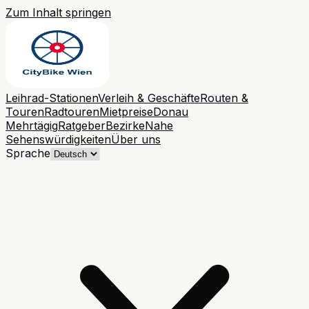
Zum Inhalt springen
Leihrad-Stationen
Verleih & Geschäfte
Routen &
Touren
Radtouren
Mietpreise
Donau
Mehrtägig
Ratgeber
Bezirke
Nahe
Sehenswürdigkeiten
Über uns
Sprache