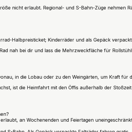
Größe nicht erlaubt. Regional- und S-Bahn-Züge nehmen Rä
ad-Halbpreisticket; Kinderräder und als Gepäck verpackte 
Rad nah bei dir und lass die Mehrzweckfläche für Rollstüh
nau, in die Lobau oder zu den Weingärten, um Kraft für d
st, ist die Heimfahrt mit den Öffis außerhalb der Stoßzeit
men?
n erlaubt, an Wochenenden und Feiertagen uneingeschränkt
und S-Bahn. Als Gepäck verpackte Falträder fahren gratis.