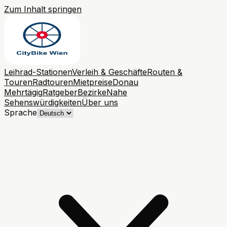
Zum Inhalt springen
Leihrad-Stationen
Verleih & Geschäfte
Routen &
Touren
Radtouren
Mietpreise
Donau
Mehrtägig
Ratgeber
Bezirke
Nahe
Sehenswürdigkeiten
Über uns
Sprache