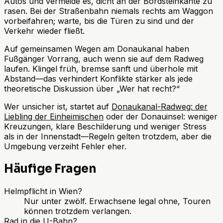
Autos und vermeide es, dicht an der Bordsteinkante zu
rasen. Bei der Straßenbahn niemals rechts am Waggon
vorbeifahren; warte, bis die Türen zu sind und der
Verkehr wieder fließt.
Auf gemeinsamen Wegen am Donaukanal haben
Fußgänger Vorrang, auch wenn sie auf dem Radweg
laufen. Klingel früh, bremse sanft und überhole mit
Abstand—das verhindert Konflikte stärker als jede
theoretische Diskussion über „Wer hat recht?“
Wer unsicher ist, startet auf
Donaukanal-Radweg: der
Liebling der Einheimischen
oder der Donauinsel: weniger
Kreuzungen, klare Beschilderung und weniger Stress
als in der Innenstadt—Regeln gelten trotzdem, aber die
Umgebung verzeiht Fehler eher.
Häufige Fragen
Helmpflicht in Wien?
Nur unter zwölf. Erwachsene legal ohne, Touren
können trotzdem verlangen.
Rad in die U-Bahn?