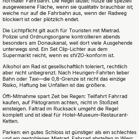
normaler Fahrbahn. Die Regel lautet: nutze die speziell
ausgewiesene Fläche, wenn sie qualitativ brauchbar ist;
weiche nur auf die Fahrbahn aus, wenn der Radweg
blockiert ist oder plötzlich endet.
Die Lichtpflicht gilt auch für Touristen mit Mietrad.
Polizei und Ordnungsorgane kontrollieren abends
besonders am Donaukanal, weil dort viele Ausgehende
unterwegs sind. Ein Set Clip-Lichter aus dem
Supermarkt reicht, wenn es stVZO-konform ist.
Alkohol am Rad ist gesellschaftlich toleriert, rechtlich
aber nicht unbegrenzt. Nach Heurigen-Fahrten lieber
Bahn oder Taxi—die 0,8-Grenze ist nicht das einzige
Risiko, Haftung bei Unfällen ist das größere.
Öffi-Mitnahme spart Zeit bei Regen: Teilfahrt Fahrrad
kaufen, auf Piktogramm achten, nicht in Stoßzeit
einsteigen. Faltrad im Rucksack umgeht die Regel
komplett und ist ideal für Hotel–Museum–Restaurant-
Ketten.
Parken: ein gutes Schloss ist günstiger als ein schlechtes
und ein gestohlenes Mietrad.
Fahrrad abstellen in Wien: