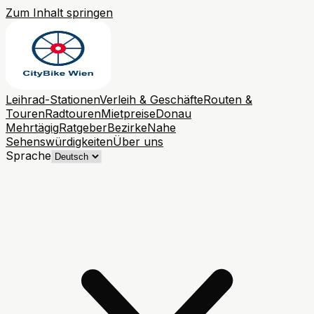
Zum Inhalt springen
Leihrad-Stationen
Verleih & Geschäfte
Routen &
Touren
Radtouren
Mietpreise
Donau
Mehrtägig
Ratgeber
Bezirke
Nahe
Sehenswürdigkeiten
Über uns
Sprache