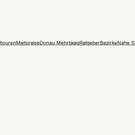
touren
Mietpreise
Donau Mehrtägig
Ratgeber
Bezirke
Nahe S